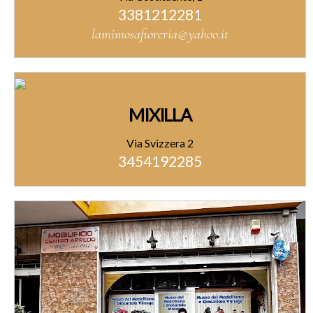
3381212281
lamimosafioreria@yahoo.it
MIXILLA
Via Svizzera 2
3454192285