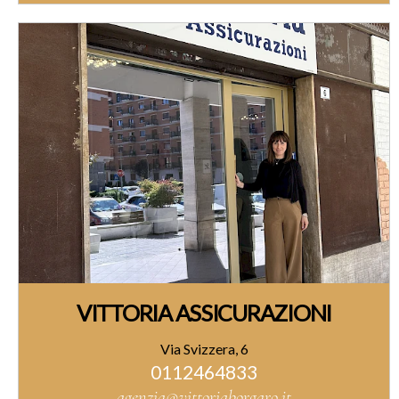
VITTORIA ASSICURAZIONI
Via Svizzera, 6
0112464833
agenzia@vittoriaborgaro.it