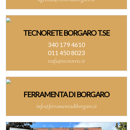
TECNORETE BORGARO T.SE
340 179 4610
011 450 8023
to2f2@tecnorete.it
FERRAMENTA DI BORGARO
info@ferramentadiborgaro.it