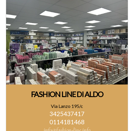
FASHION LINE DI ALDO
Via Lanzo 195/c
3425437417
0114181468
info@fashion-line.info